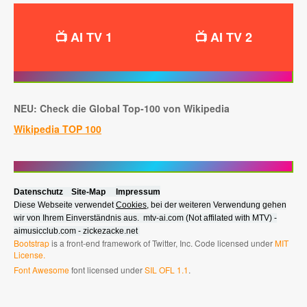
📺 AI TV 1
📺 AI TV 2
NEU: Check die Global Top-100 von Wikipedia
Wikipedia TOP 100
Datenschutz
Site-Map
Impressum
Diese Webseite verwendet
Cookies
, bei der weiteren Verwendung gehen
wir von Ihrem Einverständnis aus. mtv-ai.com (Not affilated with MTV) -
aimusicclub.com - zickezacke.net
Bootstrap
is a front-end framework of Twitter, Inc. Code licensed under
MIT
License.
Font Awesome
font licensed under
SIL OFL 1.1
.