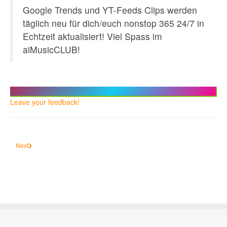
Google Trends und YT-Feeds Clips werden
täglich neu für dich/euch nonstop 365 24/7 in
Echtzeit aktualisiert! Viel Spass im
aiMusicCLUB!
Leave your feedback!
Next article: MTV-AI - Channel 2
Next