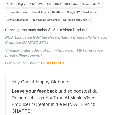
AI Flix
ZigZag
BTC
ETH
SOL
BNB
XRP
Gold
Silver
Mag7
Keywords
Viral
Global Trends
Realtime
Google TV
YouTubers
Gratis Streaming
Free Online Streaming
wikipedia daily top10
Checkt gerne auch meine AI Music Video Productions!
NEU: Exklusive NUR bei ReverbNation Charts alle Hits von
Producer DJ MTEC SFX !
Streame gratis oder hol dir im Shop dein MP3 und tanze
privat offline forever!
Gratis Sound Check:
DJ MTEC SFX
Hey Cool & Happy Clubbers!
Leave your feedback
und so boostest du
Deinen lieblings YouTube AI Music Video
Producer / Creator in die MTV-AI TOP-40
CHARTS!