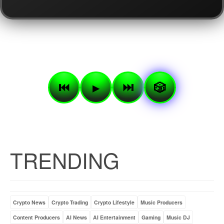
TOP
00:33
30
NEWCOME
⏮
▶
⏭
🎲
TRENDING
Crypto News
Crypto Trading
Crypto Lifestyle
Music Producers
Content Producers
AI News
AI Entertainment
Gaming
Music DJ